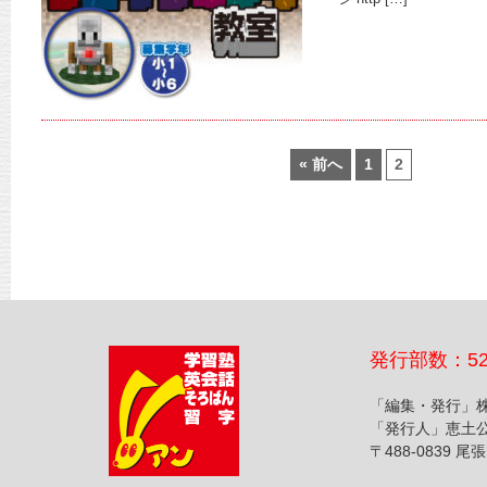
« 前へ
1
2
発行部数：52
「編集・発行」
「発行人」恵土
〒488-0839 