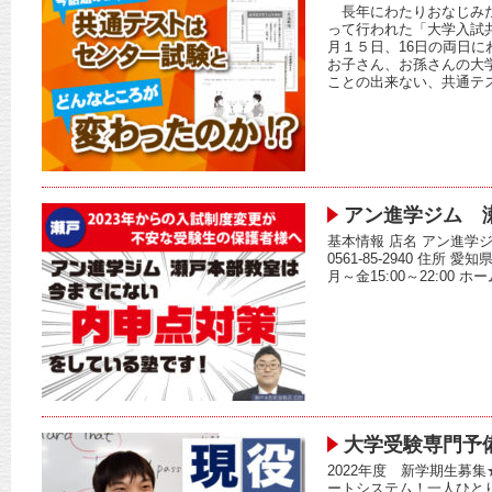
長年にわたりおなじみだ
って行われた「大学入試
月１５日、16日の両日に
お子さん、お孫さんの大
ことの出来ない、共通テス
アン進学ジム 
基本情報 店名 アン進学
0561-85-2940 住所 
月～金15:00～22:00 
大学受験専門予
2022年度 新学期生募
ートシステム！一人ひと